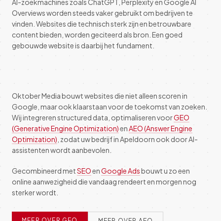
AI-zoekmachines zoals ChatGPT, Perplexity en Google AI
Overviews worden steeds vaker gebruikt om bedrijven te
vinden. Websites die technisch sterk zijn en betrouwbare
content bieden, worden geciteerd als bron. Een goed
gebouwde website is daarbij het fundament.
Oktober Media bouwt websites die niet alleen scoren in
Google, maar ook klaarstaan voor de toekomst van zoeken.
Wij integreren structured data, optimaliseren voor
GEO
(Generative Engine Optimization)
en
AEO (Answer Engine
Optimization)
, zodat uw bedrijf in Apeldoorn ook door AI-
assistenten wordt aanbevolen.
Gecombineerd met
SEO
en
Google Ads
bouwt u zo een
online aanwezigheid die vandaag rendeert en morgen nog
sterker wordt.
MEER OVER GEO
MEER OVER AEO