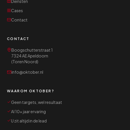
Diensten
Cases
Contact
CONTACT
Boogschutterstraat 1
7324 AE Apeldoorn
(Toren Noord)
info@oktober.nl
WAAROM OKTOBER?
Geen targets, wel resultaat
Al 10+ jaar ervaring
U zit altijd in de lead