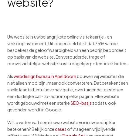
website?
Uw website is uw belangrijkste online visitekaartje - en
verkoopinstrument. Uit onderzoek blijkt dat 75% van de
bezoekers de geloofwaardigheid van een bedrijf beoordeelt
op basis van de website. Een verouderde, trage of
onoverzichtelijke website kost u dagelijks potentiële klanten.
Als
webdesign bureau in Apeldoorn
bouwen wij websites die
niet alleen mooi zijn, maar ook converteren. Dat betekent een
snelle laadtijd, intuitieve navigatie, overtuigende teksten en
een duidelijke call-to-action op elke pagina. Elke website
wordt gebouwd met een sterke
SEO-basis
zodat u ook
gevonden wordt in Google.
Wilt u weten wat een nieuwe website voor uw bedrijf kan
betekenen? Bekijk onze
cases
of vraag een vrijblijvende
offerte aan. Wij bieden ook
Google Ads
aan om direct